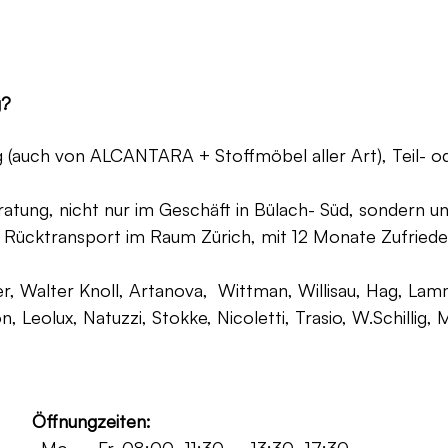
g?
ng (auch von ALCANTARA + Stoffmöbel aller Art), Teil- 
atung, nicht nur im Geschäft in Bülach- Süd, sondern un
 Rücktransport im Raum Zürich, mit 12 Monate Zufriede
, Walter Knoll, Artanova, Wittman, Willisau, Hag, Lammh
on, Leolux, Natuzzi, Stokke, Nicoletti, Trasio, W.Schilli
Öffnungzeiten: