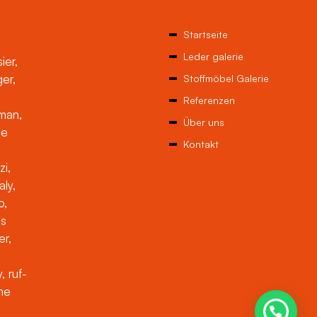
Startseite
Leder galerie
ier,
ger,
Stoffmöbel Galerie
Referenzen
man,
Über uns
ne
Kontakt
zi,
aly,
o,
es
er,
, ruf-
che