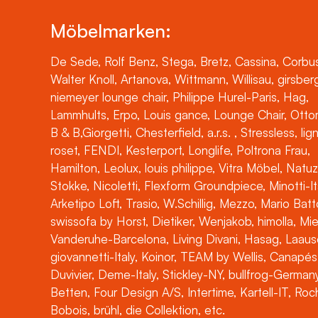
Möbelmarken:
De Sede, Rolf Benz, Stega, Bretz, Cassina, Corbus
Walter Knoll, Artanova, Wittmann, Willisau, girsber
niemeyer lounge chair, Philippe Hurel-Paris, Hag,
Lammhults, Erpo, Louis gance, Lounge Chair, Otto
B & B,Giorgetti, Chesterfield, a.r.s. , Stressless, lig
roset, FENDI, Kesterport, Longlife, Poltrona Frau,
Hamilton, Leolux, louis philippe, Vitra Möbel, Natuz
Stokke, Nicoletti, Flexform Groundpiece, Minotti-It
Arketipo Loft, Trasio, W.Schillig, Mezzo, Mario Batt
swissofa by Horst, Dietiker, Wenjakob, himolla, Mi
Vanderuhe-Barcelona, Living Divani, Hasag, Laaus
giovannetti-Italy, Koinor, TEAM by Wellis, Canapés
Duvivier, Deme-Italy, Stickley-NY, bullfrog-Germany
Betten, Four Design A/S, Intertime, Kartell-IT, Ro
Bobois, brühl, die Collektion, etc.