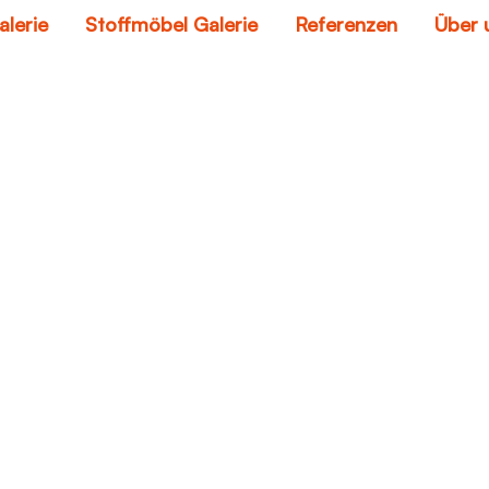
alerie
Stoffmöbel Galerie
Referenzen
Über 
buy a sofa
Home
buy a sofa