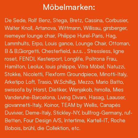
Möbelmarken:
De Sede, Rolf Benz, Stega, Bretz, Cassina, Corbusier,
Walter Knoll, Artanova, Wittmann, Willisau, girsberger,
niemeyer lounge chair, Philippe Hurel-Paris, Hag,
Lammhults, Erpo, Louis gance, Lounge Chair, Ottoman,
B & B,Giorgetti, Chesterfield, a.r.s. , Stressless, ligne
roset, FENDI, Kesterport, Longlife, Poltrona Frau,
Hamilton, Leolux, louis philippe, Vitra Möbel, Natuzzi,
Stokke, Nicoletti, Flexform Groundpiece, Minotti-Italy,
Arketipo Loft, Trasio, W.Schillig, Mezzo, Mario Batto,
swissofa by Horst, Dietiker, Wenjakob, himolla, Mies
Vanderuhe-Barcelona, Living Divani, Hasag, Laauser,
giovannetti-Italy, Koinor, TEAM by Wellis, Canapés
Duvivier, Deme-Italy, Stickley-NY, bullfrog-Germany, ruf-
Betten, Four Design A/S, Intertime, Kartell-IT, Roche
Bobois, brühl, die Collektion, etc.