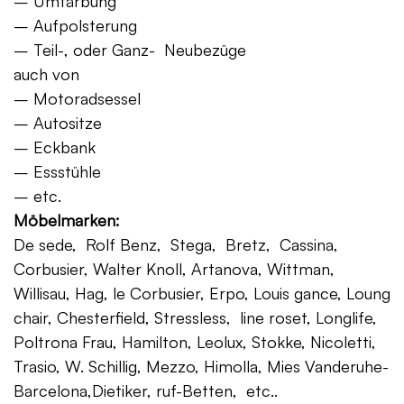
– Umfärbung
– Aufpolsterung
– Teil-, oder Ganz- Neubezüge
auch von
– Motoradsessel
– Autositze
– Eckbank
– Essstühle
– etc.
Möbelmarken:
De sede, Rolf Benz, Stega, Bretz, Cassina,
Corbusier, Walter Knoll, Artanova, Wittman,
Willisau, Hag, le Corbusier, Erpo, Louis gance, Loung
chair, Chesterfield, Stressless, line roset, Longlife,
Poltrona Frau, Hamilton, Leolux, Stokke, Nicoletti,
Trasio, W. Schillig, Mezzo, Himolla, Mies Vanderuhe-
Barcelona,Dietiker, ruf-Betten, etc..