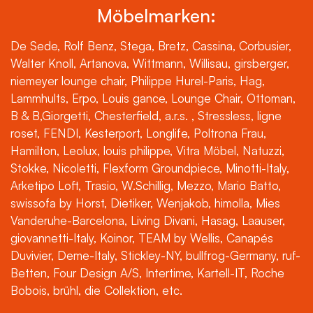
Möbelmarken:
De Sede, Rolf Benz, Stega, Bretz, Cassina, Corbusier,
Walter Knoll, Artanova, Wittmann, Willisau, girsberger,
niemeyer lounge chair, Philippe Hurel-Paris, Hag,
Lammhults, Erpo, Louis gance, Lounge Chair, Ottoman,
B & B,Giorgetti, Chesterfield, a.r.s. , Stressless, ligne
roset, FENDI, Kesterport, Longlife, Poltrona Frau,
Hamilton, Leolux, louis philippe, Vitra Möbel, Natuzzi,
Stokke, Nicoletti, Flexform Groundpiece, Minotti-Italy,
Arketipo Loft, Trasio, W.Schillig, Mezzo, Mario Batto,
swissofa by Horst, Dietiker, Wenjakob, himolla, Mies
Vanderuhe-Barcelona, Living Divani, Hasag, Laauser,
giovannetti-Italy, Koinor, TEAM by Wellis, Canapés
Duvivier, Deme-Italy, Stickley-NY, bullfrog-Germany, ruf-
Betten, Four Design A/S, Intertime, Kartell-IT, Roche
Bobois, brühl, die Collektion, etc.