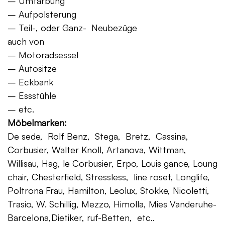
– Umfärbung
– Aufpolsterung
– Teil-, oder Ganz- Neubezüge
auch von
– Motoradsessel
– Autositze
– Eckbank
– Essstühle
– etc.
Möbelmarken:
De sede, Rolf Benz, Stega, Bretz, Cassina,
Corbusier, Walter Knoll, Artanova, Wittman,
Willisau, Hag, le Corbusier, Erpo, Louis gance, Loung
chair, Chesterfield, Stressless, line roset, Longlife,
Poltrona Frau, Hamilton, Leolux, Stokke, Nicoletti,
Trasio, W. Schillig, Mezzo, Himolla, Mies Vanderuhe-
Barcelona,Dietiker, ruf-Betten, etc..