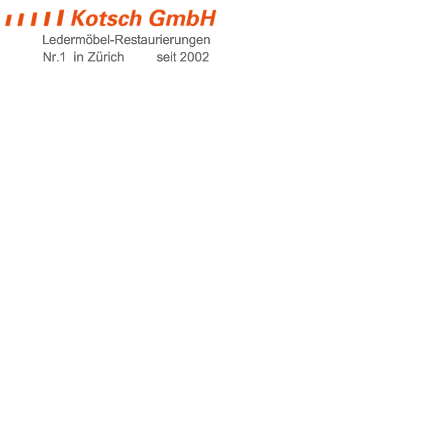
billige couch
Home
billige couch