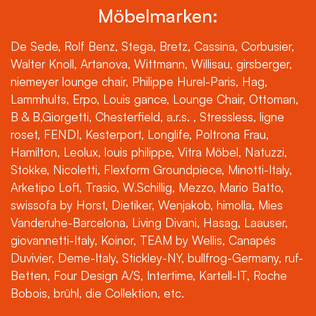
Möbelmarken:
De Sede, Rolf Benz, Stega, Bretz, Cassina, Corbusier,
Walter Knoll, Artanova, Wittmann, Willisau, girsberger,
niemeyer lounge chair, Philippe Hurel-Paris, Hag,
Lammhults, Erpo, Louis gance, Lounge Chair, Ottoman,
B & B,Giorgetti, Chesterfield, a.r.s. , Stressless, ligne
roset, FENDI, Kesterport, Longlife, Poltrona Frau,
Hamilton, Leolux, louis philippe, Vitra Möbel, Natuzzi,
Stokke, Nicoletti, Flexform Groundpiece, Minotti-Italy,
Arketipo Loft, Trasio, W.Schillig, Mezzo, Mario Batto,
swissofa by Horst, Dietiker, Wenjakob, himolla, Mies
Vanderuhe-Barcelona, Living Divani, Hasag, Laauser,
giovannetti-Italy, Koinor, TEAM by Wellis, Canapés
Duvivier, Deme-Italy, Stickley-NY, bullfrog-Germany, ruf-
Betten, Four Design A/S, Intertime, Kartell-IT, Roche
Bobois, brühl, die Collektion, etc.