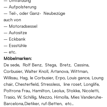
– Umfärbung
– Aufpolsterung
– Teil-, oder Ganz- Neubezüge
auch von
– Motoradsessel
– Autositze
– Eckbank
– Essstühle
– etc.
Möbelmarken:
De sede, Rolf Benz, Stega, Bretz, Cassina,
Corbusier, Walter Knoll, Artanova, Wittman,
Willisau, Hag, le Corbusier, Erpo, Louis gance, Loung
chair, Chesterfield, Stressless, line roset, Longlife,
Poltrona Frau, Hamilton, Leolux, Stokke, Nicoletti,
Trasio, W. Schillig, Mezzo, Himolla, Mies Vanderuhe-
Barcelona,Dietiker, ruf-Betten, etc..