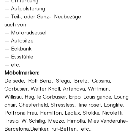
– Umfärbung
– Aufpolsterung
– Teil-, oder Ganz- Neubezüge
auch von
– Motoradsessel
– Autositze
– Eckbank
– Essstühle
– etc.
Möbelmarken:
De sede, Rolf Benz, Stega, Bretz, Cassina,
Corbusier, Walter Knoll, Artanova, Wittman,
Willisau, Hag, le Corbusier, Erpo, Louis gance, Loung
chair, Chesterfield, Stressless, line roset, Longlife,
Poltrona Frau, Hamilton, Leolux, Stokke, Nicoletti,
Trasio, W. Schillig, Mezzo, Himolla, Mies Vanderuhe-
Barcelona,Dietiker, ruf-Betten, etc..