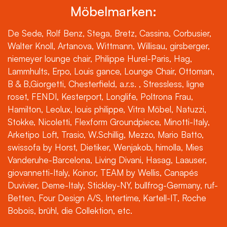
Möbelmarken:
De Sede, Rolf Benz, Stega, Bretz, Cassina, Corbusier,
Walter Knoll, Artanova, Wittmann, Willisau, girsberger,
niemeyer lounge chair, Philippe Hurel-Paris, Hag,
Lammhults, Erpo, Louis gance, Lounge Chair, Ottoman,
B & B,Giorgetti, Chesterfield, a.r.s. , Stressless, ligne
roset, FENDI, Kesterport, Longlife, Poltrona Frau,
Hamilton, Leolux, louis philippe, Vitra Möbel, Natuzzi,
Stokke, Nicoletti, Flexform Groundpiece, Minotti-Italy,
Arketipo Loft, Trasio, W.Schillig, Mezzo, Mario Batto,
swissofa by Horst, Dietiker, Wenjakob, himolla, Mies
Vanderuhe-Barcelona, Living Divani, Hasag, Laauser,
giovannetti-Italy, Koinor, TEAM by Wellis, Canapés
Duvivier, Deme-Italy, Stickley-NY, bullfrog-Germany, ruf-
Betten, Four Design A/S, Intertime, Kartell-IT, Roche
Bobois, brühl, die Collektion, etc.