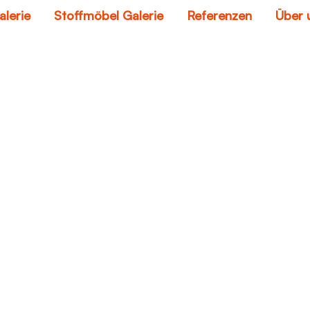
alerie
Stoffmöbel Galerie
Referenzen
Über 
benz sofa
Home
benz sofa