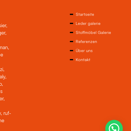
Startseite
Leder galerie
ier,
ger,
Stoffmöbel Galerie
Referenzen
man,
Über uns
ne
Kontakt
zi,
aly,
o,
es
er,
, ruf-
che