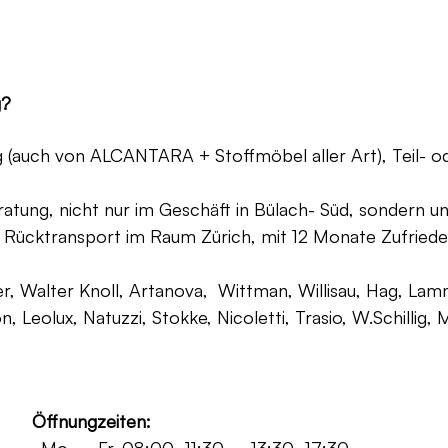
g?
ng (auch von ALCANTARA + Stoffmöbel aller Art), Teil- 
atung, nicht nur im Geschäft in Bülach- Süd, sondern un
 Rücktransport im Raum Zürich, mit 12 Monate Zufriede
, Walter Knoll, Artanova, Wittman, Willisau, Hag, Lammh
on, Leolux, Natuzzi, Stokke, Nicoletti, Trasio, W.Schilli
Öffnungzeiten: