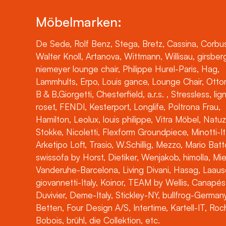
Möbelmarken:
De Sede, Rolf Benz, Stega, Bretz, Cassina, Corbus
Walter Knoll, Artanova, Wittmann, Willisau, girsber
niemeyer lounge chair, Philippe Hurel-Paris, Hag,
Lammhults, Erpo, Louis gance, Lounge Chair, Otto
B & B,Giorgetti, Chesterfield, a.r.s. , Stressless, lig
roset, FENDI, Kesterport, Longlife, Poltrona Frau,
Hamilton, Leolux, louis philippe, Vitra Möbel, Natuz
Stokke, Nicoletti, Flexform Groundpiece, Minotti-It
Arketipo Loft, Trasio, W.Schillig, Mezzo, Mario Batt
swissofa by Horst, Dietiker, Wenjakob, himolla, Mi
Vanderuhe-Barcelona, Living Divani, Hasag, Laaus
giovannetti-Italy, Koinor, TEAM by Wellis, Canapés
Duvivier, Deme-Italy, Stickley-NY, bullfrog-Germany
Betten, Four Design A/S, Intertime, Kartell-IT, Ro
Bobois, brühl, die Collektion, etc.