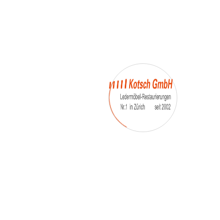
– Umfärbung
– Aufpolsterung
– Teil-, oder Ganz- Neubezüge
auch von
– Motoradsessel
– Autositze
– Eckbank
– Essstühle
– etc.
Möbelmarken:
De sede, Rolf Benz, Stega, Bretz, Cassina,
Corbusier, Walter Knoll, Artanova, Wittman,
Willisau, Hag, le Corbusier, Erpo, Louis gance, Loung
chair, Chesterfield, Stressless, line roset, Longlife,
Poltrona Frau, Hamilton, Leolux, Stokke, Nicoletti,
Trasio, W. Schillig, Mezzo, Himolla, Mies Vanderuhe-
Barcelona,Dietiker, ruf-Betten, etc..