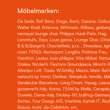
Möbelmarken:
De Sede, Rolf Benz, Stega, Bretz, Cassina, Corbus
Walter Knoll, Artanova, Wittmann, Willisau, girsber
niemeyer lounge chair, Philippe Hurel-Paris, Hag,
Lammhults, Erpo, Louis gance, Lounge Chair, Otto
B & B,Giorgetti, Chesterfield, a.r.s. , Stressless, lig
roset, FENDI, Kesterport, Longlife, Poltrona Frau,
Hamilton, Leolux, louis philippe, Vitra Möbel, Natuz
Stokke, Nicoletti, Flexform Groundpiece, Minotti-It
Arketipo Loft, Trasio, W.Schillig, Mezzo, Mario Batt
swissofa by Horst, Dietiker, Wenjakob, himolla, Mi
Vanderuhe-Barcelona, Living Divani, Hasag, Laaus
giovannetti-Italy, Koinor, TEAM by Wellis, Canapés
Duvivier, Deme-Italy, Stickley-NY, bullfrog-Germany
Betten, Four Design A/S, Intertime, Kartell-IT, Ro
Bobois, brühl, die Collektion, etc.