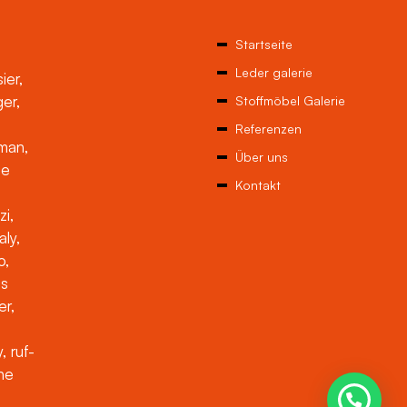
Startseite
Leder galerie
ier,
ger,
Stoffmöbel Galerie
Referenzen
man,
Über uns
ne
Kontakt
zi,
aly,
o,
es
er,
, ruf-
che