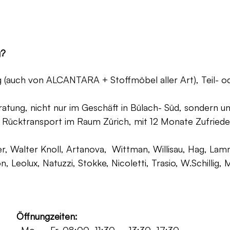
g?
ng (auch von ALCANTARA + Stoffmöbel aller Art), Teil- 
atung, nicht nur im Geschäft in Bülach- Süd, sondern un
 Rücktransport im Raum Zürich, mit 12 Monate Zufriede
, Walter Knoll, Artanova, Wittman, Willisau, Hag, Lammh
on, Leolux, Natuzzi, Stokke, Nicoletti, Trasio, W.Schilli
Öffnungzeiten: