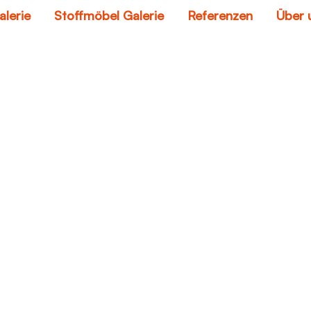
alerie
Stoffmöbel Galerie
Referenzen
Über 
auto reinigen
Home
auto reinigen