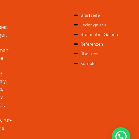
Startseite
Leder galerie
ier,
ger,
Stoffmöbel Galerie
Referenzen
man,
Über uns
ne
Kontakt
zi,
aly,
o,
es
er,
, ruf-
che