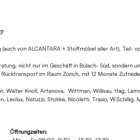
g?
ng (auch von ALCANTARA + Stoffmöbel aller Art), Teil- 
atung, nicht nur im Geschäft in Bülach- Süd, sondern un
 Rücktransport im Raum Zürich, mit 12 Monate Zufriede
, Walter Knoll, Artanova, Wittman, Willisau, Hag, Lammh
on, Leolux, Natuzzi, Stokke, Nicoletti, Trasio, W.Schilli
Öffnungzeiten: