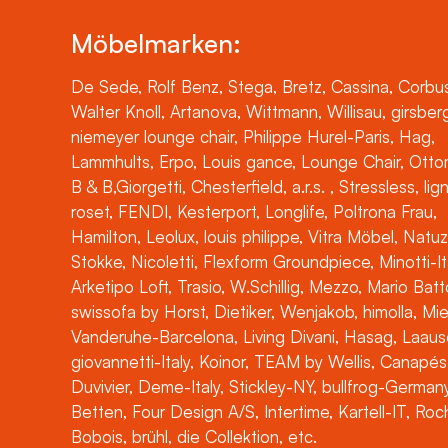
Möbelmarken:
De Sede, Rolf Benz, Stega, Bretz, Cassina, Corbus
Walter Knoll, Artanova, Wittmann, Willisau, girsber
niemeyer lounge chair, Philippe Hurel-Paris, Hag,
Lammhults, Erpo, Louis gance, Lounge Chair, Otto
B & B,Giorgetti, Chesterfield, a.r.s. , Stressless, lig
roset, FENDI, Kesterport, Longlife, Poltrona Frau,
Hamilton, Leolux, louis philippe, Vitra Möbel, Natuz
Stokke, Nicoletti, Flexform Groundpiece, Minotti-It
Arketipo Loft, Trasio, W.Schillig, Mezzo, Mario Batt
swissofa by Horst, Dietiker, Wenjakob, himolla, Mi
Vanderuhe-Barcelona, Living Divani, Hasag, Laaus
giovannetti-Italy, Koinor, TEAM by Wellis, Canapés
Duvivier, Deme-Italy, Stickley-NY, bullfrog-Germany
Betten, Four Design A/S, Intertime, Kartell-IT, Ro
Bobois, brühl, die Collektion, etc.