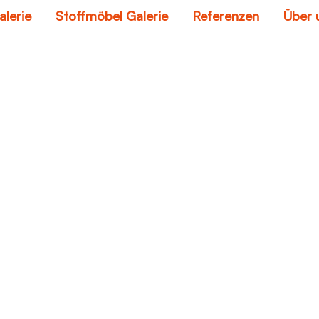
alerie
Stoffmöbel Galerie
Referenzen
Über 
2er sofa
Home
2er sofa